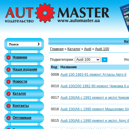
Ка
Главная
»
Каталог
»
Audi
»
Audi 100
Новинки
Подкатегории:
Уп
Код
Название
Наши издания
0008
Audi 100 1983-91 ремонт Атласы Авто б
Новости
0010
Audi 100/200 1982-90 ремонт Чижовка б 
Каталог
0017
Audi 100/A6 с 1991 ремонт и экспл.Чижов
Контакты
0016
Audi 100/A6 с 1990 ремонт Машсервис б/
Оптовикам
0015
Audi 100/A6 с 1990 ремонт и экспл. Арус б