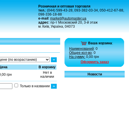
Розничная и оптовая торговля
тел.
: (044) 599-43-28, 093-382-03-34, 050-412-67-88,
098-336-18-88
e-mail
:
market@automaster.ua
адрес
: пр-т Московский 20, 3-й этаж
м. Київ, Україна, 04073
Ваша корзина
:
Наименований
: 0
Общее кол-во
: 0
На сумму:
0,00 грн
Оформить заказ
Цена
В корзину
Нет в
Новости
0,00 грн
наличии
Только в названии