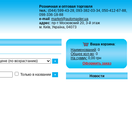
Розничная и оптовая торговля
тел.
: (044) 599-43-28, 093-382-03-34, 050-412-67-88,
098-336-18-88
e-mail
:
market@automaster.ua
адрес
: пр-т Московский 20, 3-й этаж
м. Київ, Україна, 04073
Ваша корзина
:
Наименований
: 0
Общее кол-во
: 0
На сумму:
0,00 грн
Оформить заказ
Только в названии
Новости