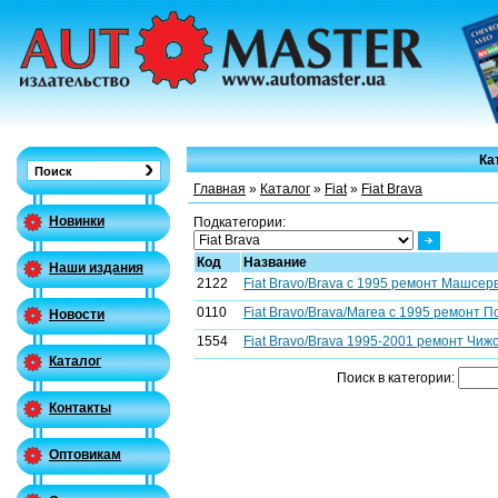
Ка
Главная
»
Каталог
»
Fiat
»
Fiat Brava
Новинки
Подкатегории:
Код
Название
Наши издания
2122
Fiat Bravo/Brava c 1995 ремонт Машсерв
0110
Fiat Bravo/Brava/Marea с 1995 ремонт П
Новости
1554
Fiat Bravo/Brava 1995-2001 ремонт Чижо
Каталог
Поиск в категории:
Контакты
Оптовикам