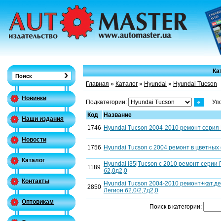
Ка
Главная
»
Каталог
»
Hyundai
»
Hyundai Tucson
Новинки
Подкатегории:
Уп
Код
Название
Наши издания
1746
Hyundai Tucson 2004-2010 ремонт серия
Новости
1756
Hyundai Tucson с 2004 ремонт в цветных
Каталог
Hyundai i35|Tucson c 2010 ремонт сери
1189
б2,0д2,0
Контакты
Hyundai Tucson 2004-2010 ремонт+кат.
2850
Легион б2,0/2,7д2,0
Оптовикам
Поиск в категории: