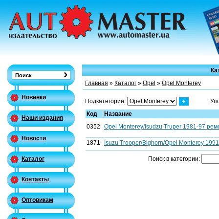
Ка
Главная
»
Каталог
»
Opel
»
Opel Monterey
Новинки
Подкатегории:
Уп
Код
Название
Наши издания
0352
Opel Monterey/Isudzu Truper 1981-97 рем
Новости
1871
Isuzu Trooper/Bighorn/Opel Monterey 199
Поиск в категории:
Каталог
Контакты
Оптовикам