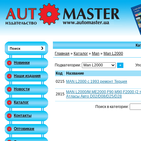
Ка
Главная
»
Каталог
»
Man
»
Man L2000
Новинки
Подкатегории:
Уп
Код
Название
Наши издания
0215
MAN L2000 с 1993 ремонт Терция
Новости
MAN L2000/M.ME2000,F90,M90,F2000 (2 то
2815
Атласы Авто D02/D08/D25/D28
Каталог
Поиск в категории:
Контакты
Оптовикам