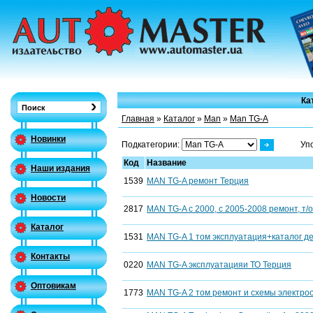
Ка
Главная
»
Каталог
»
Man
»
Man TG-A
Новинки
Подкатегории:
Уп
Код
Название
Наши издания
1539
MAN TG-A ремонт Терция
Новости
2817
MAN TG-A c 2000, c 2005-2008 ремонт, т/о
Каталог
1531
MAN TG-A 1 том эксплуатация+каталог д
Контакты
0220
MAN TG-A эксплуатацияи ТО Терция
Оптовикам
1773
MAN TG-A 2 том ремонт и схемы электроо