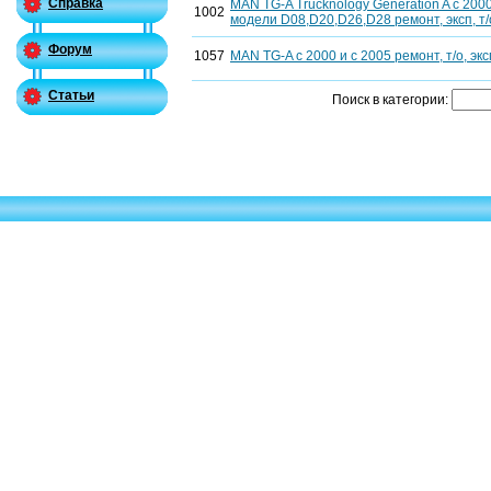
Справка
MAN TG-A Trucknology Generation A c 200
1002
модели D08,D20,D26,D28 ремонт, эксп, т/о
Форум
1057
MAN TG-A c 2000 и с 2005 ремонт, т/о, эк
Статьи
Поиск в категории: