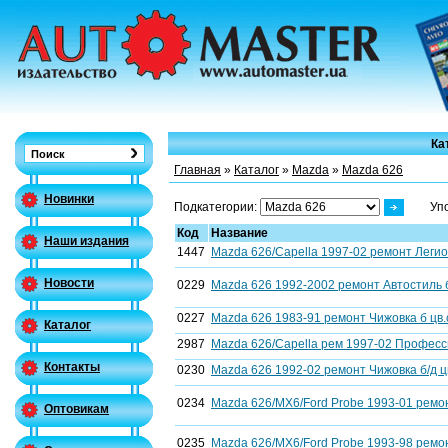
Ка
Главная
»
Каталог
»
Mazda
»
Mazda 626
Новинки
Подкатегории:
Уп
Код
Название
Наши издания
1447
Mazda 626/Capella 1997-02 ремонт Легион
Новости
0229
Mazda 626 1992-2002 ремонт Автостиль 
0227
Mazda 626 1983-91 ремонт Чижовка б цв
Каталог
2987
Mazda 626/Capella рем 1997-02 Професси
Контакты
0230
Mazda 626 1992-02 ремонт Чижовка б/д 
0234
Mazda 626/МХ6/Ford Probe 1993-01 ремо
Оптовикам
0235
Mazda 626/МХ6/Ford Probe 1993-98 ремо