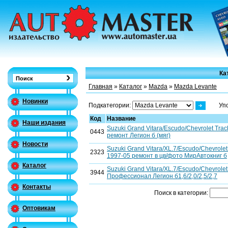
Ка
Главная
»
Каталог
»
Mazda
»
Mazda Levante
Новинки
Подкатегории:
Уп
Код
Название
Наши издания
Suzuki Grand Vitara/Escudo/Chevrolet Tr
0443
ремонт Легион б (мяг)
Новости
Suzuki Grand Vitara/XL.7/Escudo/Chevrole
2323
1997-05 ремонт в цв/фото МирАвтокниг б
Каталог
Suzuki Grand Vitara/XL.7/Escudo/Chevrole
3944
Профессионал Легион б1,6/2,0/2,5/2,7
Контакты
Поиск в категории:
Оптовикам