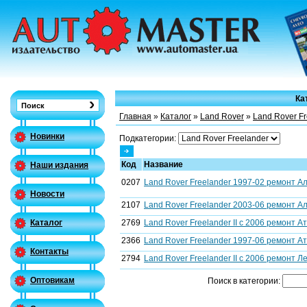
Ка
Главная
»
Каталог
»
Land Rover
»
Land Rover Fr
Новинки
Подкатегории:
Код
Название
Наши издания
0207
Land Rover Freelander 1997-02 ремонт Ал
Новости
2107
Land Rover Freelander 2003-06 ремонт А
2769
Land Rover Freelander II c 2006 ремонт А
Каталог
2366
Land Rover Freelander 1997-06 ремонт Ат
Контакты
2794
Land Rover Freelander II c 2006 ремонт Л
Оптовикам
Поиск в категории: