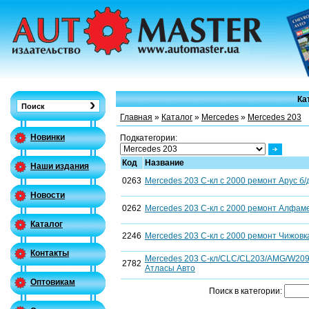
Ка
Главная
»
Каталог
»
Mercedes
»
Mercedes 203
Новинки
Подкатегории:
Код
Название
Наши издания
0263
Mercedes 203 C-кл с 2000 ремонт Арус б/д
Новости
0262
Mercedes 203 C-кл с 2000 ремонт Алфамер
Каталог
2246
Mercedes 203 C-кл с 2000 ремонт Чижовка
Контакты
Mercedes 203 C-кл/CLC/CL203/AMG/W209
2782
Атласы Авто
Оптовикам
Поиск в категории: