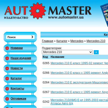
Ка
Главная
»
Каталог
»
Mercedes
»
Mercedes 210
Новинки
Подкатегории:
Код
Название
Наши издания
0265
Mercedes 210 Е-класс 1995-02 ремонт Чи
Новости
0266
Mercedes 210 Е-класс с 1995 ремонт Алфа
Каталог
0264
Mercedes 210 Е эксплуатация Машсерви
Контакты
0267
Mercedes 210 Е-класс с 1995 ремонт Арус
Оптовикам
Mercedes 210/AMG Е-кл 1995-2003 реста
0242
Атласы Авто б/д