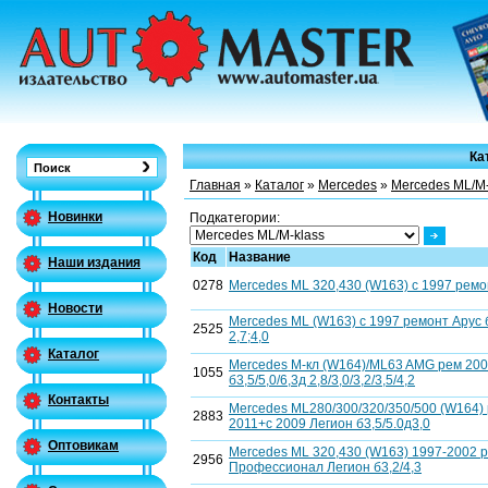
Ка
Главная
»
Каталог
»
Mercedes
»
Mercedes ML/M-
Новинки
Подкатегории:
Код
Название
Наши издания
0278
Mercedes ML 320,430 (W163) с 1997 ремон
Новости
Mercedes ML (W163) с 1997 ремонт Арус б2
2525
2,7;4,0
Каталог
Mercedes M-кл (W164)/ML63 AMG рем 200
1055
б3,5/5,0/6,3д 2,8/3,0/3,2/3,5/4,2
Контакты
Mercedes ML280/300/320/350/500 (W164) 
2883
2011+c 2009 Легион б3,5/5.0д3,0
Оптовикам
Mercedes ML 320,430 (W163) 1997-2002 
2956
Профессионал Легион б3,2/4,3