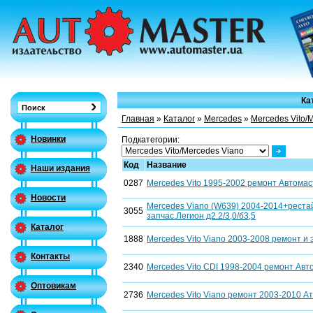
Ка
Главная
»
Каталог
»
Mercedes
»
Mercedes Vito/
Новинки
Подкатегории:
Код
Название
Наши издания
0287
Mercedes Vito 1995-2002 ремонт Автомаст
Новости
Mercedes Viano (W639) 2004-2014+рестай
3055
запчас.Легион д2.2/3,0/б3,5
Каталог
1888
Mercedes Vito Viano 2003-2008 ремонт и э
Контакты
2340
Mercedes Vito CDI 1998-2004 ремонт Авто
Оптовикам
2736
Mercedes Vito Viano ремонт 2003-2010 Ат