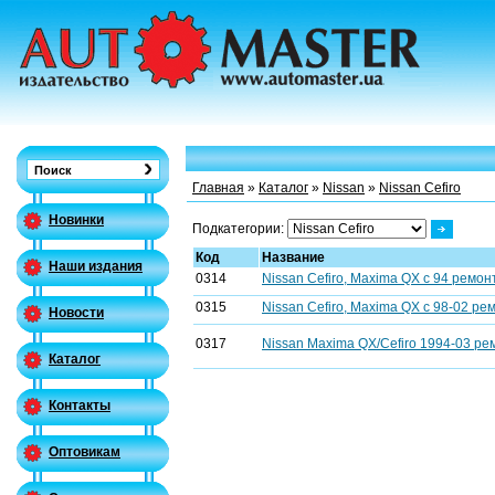
Главная
»
Каталог
»
Nissan
»
Nissan Cefiro
Новинки
Подкатегории:
Код
Название
Наши издания
0314
Nissan Cefiro, Maxima QX c 94 ремон
0315
Nissan Cefiro, Maxima QX c 98-02 ре
Новости
0317
Nissan Maxima QX/Cefiro 1994-03 ре
Каталог
Контакты
Оптовикам