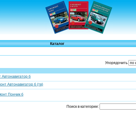
Каталог
Упорядочить
т Автонавигатор б
монт Автонавигатор б (тв)
монт Пончик б
Поиск в категории: