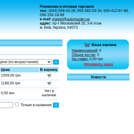
Розничная и оптовая торговля
тел.
: (044) 599-43-28, 093-382-03-34, 050-412-67-88,
098-336-18-88
e-mail
:
market@automaster.ua
адрес
: пр-т Московский 20, 3-й этаж
м. Київ, Україна, 04073
Ваша корзина
:
Наименований
: 0
Общее кол-во
: 0
На сумму:
0,00 грн
Оформить заказ
Цена
В корзину
1059,00 грн
Новости
1188,00 грн
Нет в
0,00 грн
наличии
Только в названии