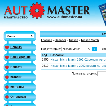
Ка
Главная
»
Каталог
»
Nissan
»
Nissan March
Новинки
Подкатегории:
Уп
Код
Название
Наши издания
1450
Nissan Micra-March 1992-02 ремонт Автон
0319
Nissan Micra-March c 2002 ремонт Автона
Новости
Поиск в категории:
Каталог
Контакты
Оптовикам