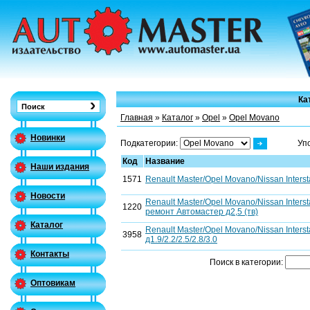
Ка
Главная
»
Каталог
»
Opel
»
Opel Movano
Новинки
Подкатегории:
Уп
Код
Название
Наши издания
1571
Renault Master/Opel Movano/Nissan Interst
Новости
Renault Master/Opel Movano/Nissan Interst
1220
ремонт Автомастер д2,5 (тв)
Каталог
Renault Master/Opel Movano/Nissan Interst
3958
д1.9/2.2/2.5/2.8/3.0
Контакты
Поиск в категории:
Оптовикам