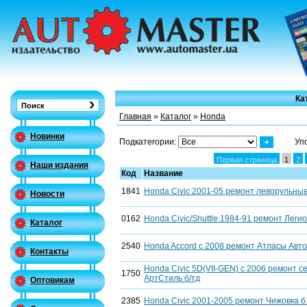
Ка
Главная
»
Каталог
»
Honda
Новинки
Подкатегории:
Уп
Первая страница
1
2
Наши издания
Код
Название
1841
Honda Civic 2001-05 ремонт леворульные
Новости
0162
Honda Civic/Shuttle 1984-91 ремонт Легио
Каталог
2540
Honda Accord с 2008 ремонт Атласы Авто
Контакты
Honda Civic 5D(VII-GEN) с 2006 ремонт 
1750
АртСтиль б/тд
Оптовикам
2385
Honda Civic 2001-2005 ремонт Чижовка б1,