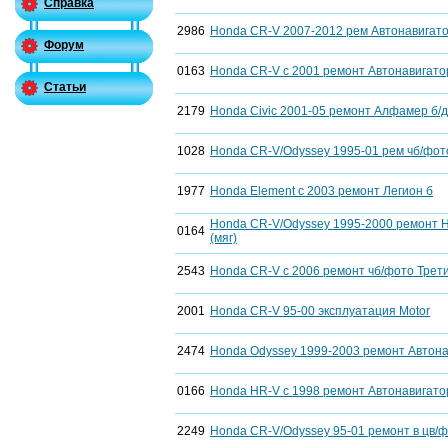
Справка
2986
Honda CR-V 2007-2012 рем Автонавигато
Форум
0163
Honda CR-V c 2001 ремонт Автонавигатор
Статьи
2179
Honda Civic 2001-05 ремонт Алфамер б/д
1028
Honda CR-V/Odyssey 1995-01 рем чб/фот
1977
Honda Element c 2003 ремонт Легион б
Honda CR-V/Odyssey 1995-2000 ремонт Н
0164
(мяг)
2543
Honda CR-V с 2006 ремонт чб/фото Трети
2001
Honda CR-V 95-00 эксплуатация Motor
2474
Honda Odyssey 1999-2003 ремонт Автона
0166
Honda HR-V с 1998 ремонт Автонавигатор
2249
Honda CR-V/Odyssey 95-01 ремонт в цв/