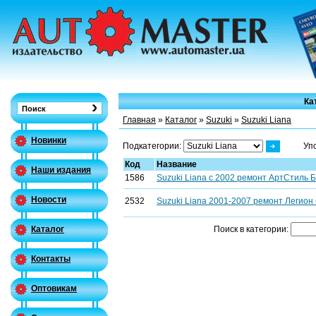
Ка
Главная
»
Каталог
»
Suzuki
»
Suzuki Liana
Новинки
Подкатегории:
Уп
Код
Название
Наши издания
1586
Suzuki Liana с 2002 ремонт АртСтиль Б
Новости
2532
Suzuki Liana 2001-2007 ремонт Легион 
Поиск в категории:
Каталог
Контакты
Оптовикам