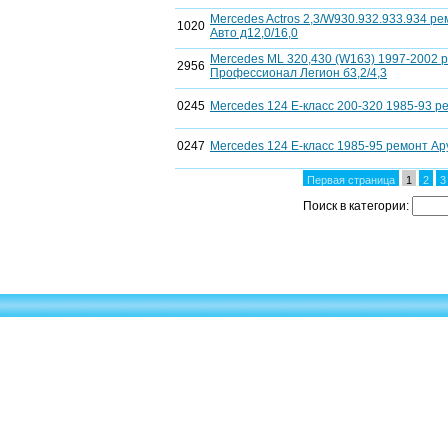
Mercedes Actros 2,3/W930.932.933.934 ре
1020
Авто д12,0/16,0
Mercedes ML 320,430 (W163) 1997-2002 
2956
Профессионал Легион б3,2/4,3
0245
Mercedes 124 Е-класс 200-320 1985-93 р
0247
Mercedes 124 Е-класс 1985-95 ремонт Ар
Первая страница
1
2
3
Поиск в категории: