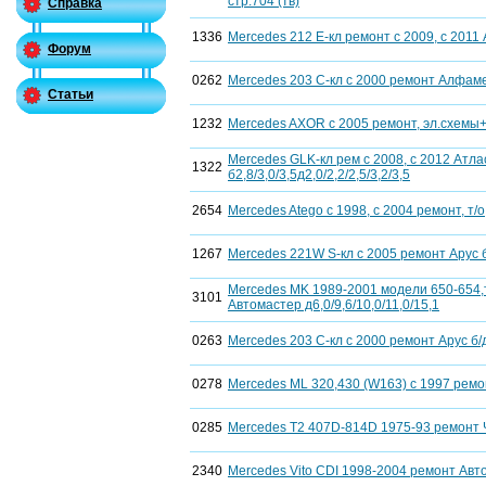
стр.704 (тв)
Справка
1336
Mercedes 212 Е-кл ремонт c 2009, с 2011 
Форум
0262
Mercedes 203 C-кл с 2000 ремонт Алфамер
Статьи
1232
Mercedes AXOR с 2005 ремонт, эл.схемы
Mercedes GLK-кл рем c 2008, с 2012 Атл
1322
б2,8/3,0/3,5д2,0/2,2/2,5/3,2/3,5
2654
Mercedes Atego c 1998, c 2004 ремонт, т/о,
1267
Mercedes 221W S-кл с 2005 ремонт Арус б
Mercedes MK 1989-2001 модели 650-654,
3101
Автомастер д6,0/9,6/10,0/11,0/15,1
0263
Mercedes 203 C-кл с 2000 ремонт Арус б/д
0278
Mercedes ML 320,430 (W163) с 1997 ремон
0285
Mercedes T2 407D-814D 1975-93 ремонт 
2340
Mercedes Vito CDI 1998-2004 ремонт Авто