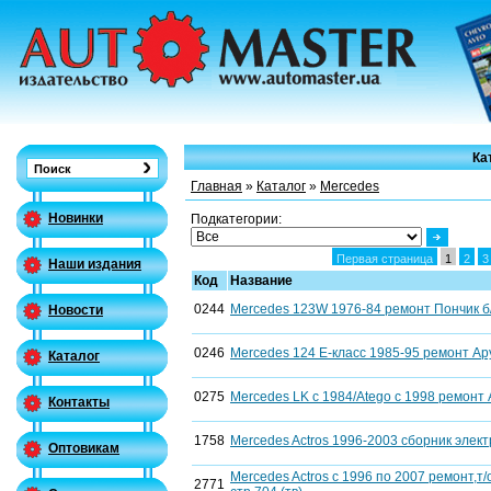
Ка
Главная
»
Каталог
»
Mercedes
Новинки
Подкатегории:
Первая страница
1
2
3
Наши издания
Код
Название
0244
Mercedes 123W 1976-84 ремонт Пончик б/
Новости
0246
Mercedes 124 Е-класс 1985-95 ремонт Ару
Каталог
0275
Mercedes LK с 1984/Atego с 1998 ремонт 
Контакты
1758
Mercedes Actros 1996-2003 сборник элек
Оптовикам
Mercedes Aсtros c 1996 по 2007 ремонт,т/
2771