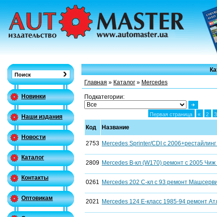
Ка
Главная
»
Каталог
»
Mercedes
Новинки
Подкатегории:
Первая страница
«
2
Наши издания
Код
Название
Новости
2753
Mercedes Sprinter/CDI c 2006+рестайлинг
Каталог
2809
Mercedes B-кл (W170) ремонт с 2005 Чиж б
Контакты
0261
Mercedes 202 С-кл с 93 ремонт Машсерви
Оптовикам
2021
Mercedes 124 Е-класс 1985-94 ремонт Ат