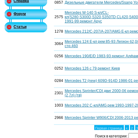
Справка
0857
Дизельные двигатели Mercedes/Ssang Yo
Mercedes W-140 S-кл/CL-
Форум
2575
кл(S280,S300D,S320,S350TD,CL420,S400
1991-99 ремонт Арус
Статьи
1278
Mercedes 212/C-207/A-207/AMG Е-кл ремо
Mercedes 124 Е-кл рем 85-93 Легион б2,0/2,
3064
стр.460
0256
Mercedes 190/E/D 1983-93 ремонт Алфаме
0252
Mercedes 126 с 79 ремонт Киев
0284
Mercedes T2 (new) 609D-914D 1986-01 ре
Mercedes Sprinter/CDI двиг 2000-06 ремо
2301
(2,7л) (тв)
1003
Mercedes 202 C-кл/AMG рем 1993-1997-2
2966
Mercedes Sprinter W906/CDI 2006-2013 ре
Первая страница
«
2
Поиск в категории: