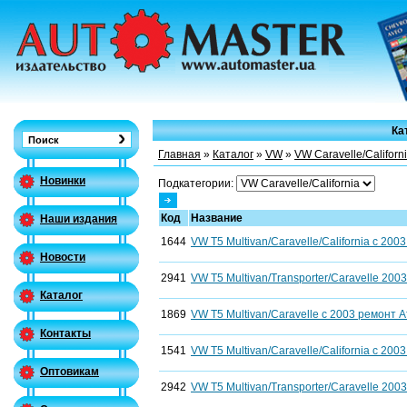
Ка
Главная
»
Каталог
»
VW
»
VW Caravelle/Californ
Новинки
Подкатегории:
Код
Название
Наши издания
1644
VW T5 Multivan/Caravelle/California с 200
Новости
2941
VW T5 Multivan/Transporter/Caravelle 200
Каталог
1869
VW T5 Multivan/Caravelle с 2003 ремонт 
Контакты
1541
VW T5 Multivan/Caravelle/California с 200
Оптовикам
2942
VW T5 Multivan/Transporter/Caravelle 200