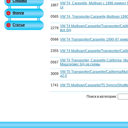
Справка
VW T4, Caravelle, Multivan c 1996 ремонт
1867
сх
Форум
0565
VW T4, Transporter,Caravelle,Multivan 19
Статьи
VW T4 Multivan/Caravelle/Transporter/Cali
2278
все б/д
0566
VW Т4 Transporter/Caravelle 1990-97 рем
2355
VW T4 Multivan/Caravelle/Transporter/Calif
VW T4,Transporter, Caravelle,California, M
0567
Машсервис б/д цв.схемы
VW T5 Transporter/Caravelle/California/Mu
3009
д2,0
1741
VW T5 Multivan/Caravelle/T5 Syncro/Shuttl
Поиск в категории: