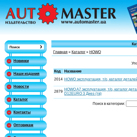
Ка
Главная
»
Каталог
»
HOWO
Новинки
Уп
Код
Название
Наши издания
2014
HOWO эксплуатация, т/о, каталог деталей
Новости
HOWO A7 эксплуатация, т/о, каталог детал
2879
D12EURO 3 Диез (тв)
Каталог
Поиск в категории:
Контакты
Оптовикам