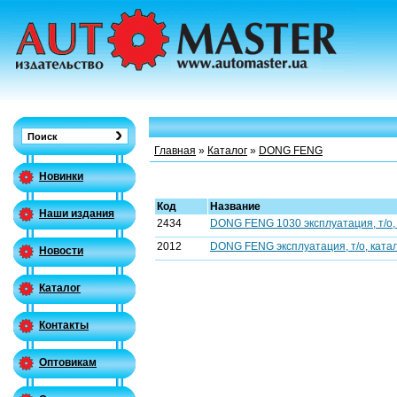
Главная
»
Каталог
»
DONG FENG
Новинки
Код
Название
Наши издания
2434
DONG FENG 1030 эксплуатация, т/о, 
2012
DONG FENG эксплуатация, т/о, катал
Новости
Каталог
Контакты
Оптовикам