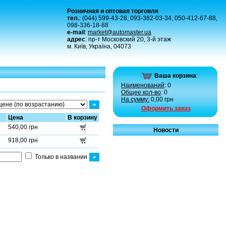
Розничная и оптовая торговля
тел.
: (044) 599-43-28, 093-382-03-34, 050-412-67-88,
098-336-18-88
e-mail
:
market@automaster.ua
адрес
: пр-т Московский 20, 3-й этаж
м. Київ, Україна, 04073
Ваша корзина
:
Наименований
: 0
Общее кол-во
: 0
На сумму:
0,00 грн
Оформить заказ
Цена
В корзину
540,00 грн
Новости
918,00 грн
Только в названии