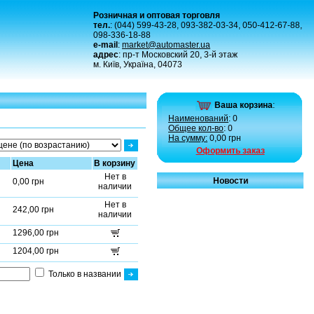
Розничная и оптовая торговля
тел.
: (044) 599-43-28, 093-382-03-34, 050-412-67-88,
098-336-18-88
e-mail
:
market@automaster.ua
адрес
: пр-т Московский 20, 3-й этаж
м. Київ, Україна, 04073
Ваша корзина
:
Наименований
: 0
Общее кол-во
: 0
На сумму:
0,00 грн
Оформить заказ
Цена
В корзину
Нет в
Новости
0,00 грн
наличии
Нет в
242,00 грн
наличии
1296,00 грн
1204,00 грн
Только в названии