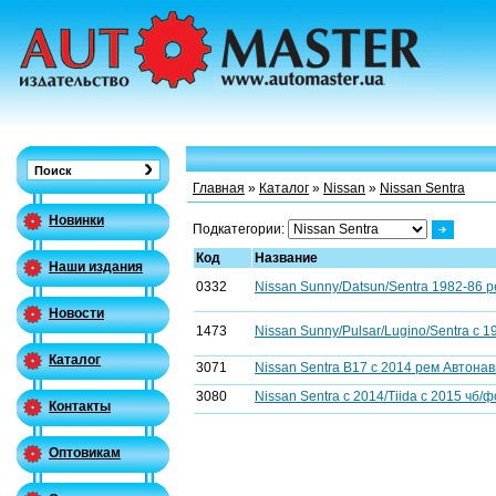
Главная
»
Каталог
»
Nissan
»
Nissan Sentra
Новинки
Подкатегории:
Код
Название
Наши издания
0332
Nissan Sunny/Datsun/Sentra 1982-86 
Новости
1473
Nissan Sunny/Pulsar/Lugino/Sentra c 
Каталог
3071
Nissan Sentra B17 с 2014 рем Автонав
3080
Nissan Sentra c 2014/Tiida c 2015 чб/
Контакты
Оптовикам