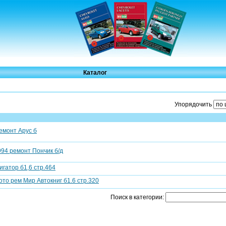
Каталог
Упорядочить
ремонт Арус б
1994 ремонт Пончик б/д
игатор б1,6 стр.464
фото рем Мир Автокниг б1.6 стр.320
Поиск в категории: