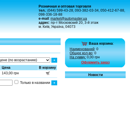
Розничная и оптовая торговля
тел.
: (044) 599-43-28, 093-382-03-34, 050-412-67-88,
098-336-18-88
e-mail
:
market@automaster.ua
адрес
: пр-т Московский 20, 3-й этаж
м. Київ, Україна, 04073
Ваша корзина
:
Наименований
: 0
Общее кол-во
: 0
На сумму:
0,00 грн
Оформить заказ
Цена
В корзину
143,00 грн
Новости
Только в названии