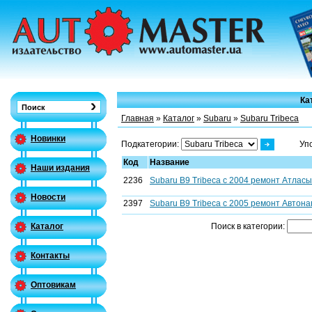
Ка
Главная
»
Каталог
»
Subaru
»
Subaru Tribeca
Новинки
Подкатегории:
Уп
Код
Название
Наши издания
2236
Subaru B9 Tribeca c 2004 ремонт Атласы
Новости
2397
Subaru B9 Tribeca c 2005 ремонт Автона
Поиск в категории:
Каталог
Контакты
Оптовикам