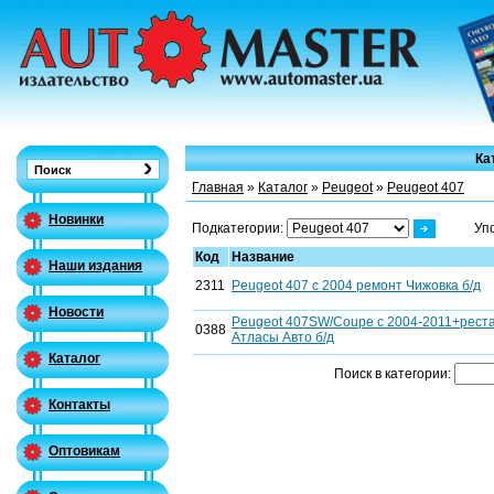
Ка
Главная
»
Каталог
»
Peugeot
»
Peugeot 407
Новинки
Подкатегории:
Уп
Код
Название
Наши издания
2311
Peugeot 407 с 2004 ремонт Чижовка б/д
Новости
Peugeot 407SW/Coupe c 2004-2011+рест
0388
Атласы Авто б/д
Каталог
Поиск в категории:
Контакты
Оптовикам