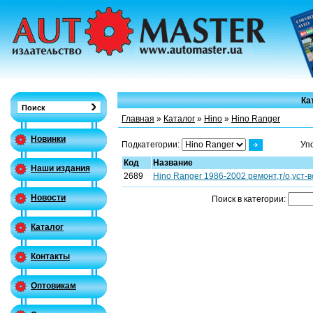
Ка
Главная
»
Каталог
»
Hino
»
Hino Ranger
Новинки
Подкатегории:
Уп
Код
Название
Наши издания
2689
Hino Ranger 1986-2002 ремонт,т/о,уст-в
Новости
Поиск в категории:
Каталог
Контакты
Оптовикам