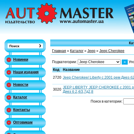
Ка
Главная
»
Каталог
»
Jeep
»
Jeep Cherokee
Новинки
Подкатегории:
Уп
Код
Название
Наши издания
2720
Jeep Cherokee/ Liberty c 2001 рем Диез б2,
Новости
JEEP LIBERTY, JEEP CHEROKEE с 2001 рем
3020
Диез б 2,4/3,7д2,8
Каталог
Поиск в категории:
Контакты
Оптовикам