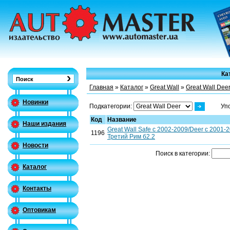
Ка
Главная
»
Каталог
»
Great Wall
»
Great Wall Dee
Новинки
Подкатегории:
Уп
Код
Название
Наши издания
Great Wall Safe с 2002-2009/Deer с 2001-
1196
Третий Рим б2.2
Новости
Поиск в категории:
Каталог
Контакты
Оптовикам