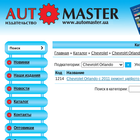
Ка
Главная
»
Каталог
»
Chevrolet
»
Chevrolrt Orlan
Новинки
Подкатегории:
Уп
Код
Название
Наши издания
1214
Chevrolet Orlando c 2011 ремонт цв/фото
Новости
Поиск в категории:
Каталог
Контакты
Оптовикам