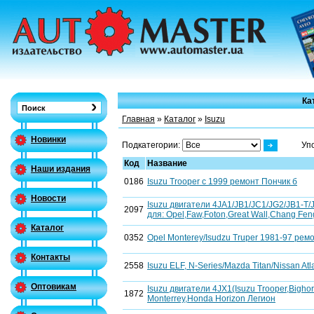
Ка
Главная
»
Каталог
»
Isuzu
Новинки
Подкатегории:
Уп
Код
Название
Наши издания
0186
Isuzu Trooper с 1999 ремонт Пончик б
Новости
Isuzu двигатели 4JA1/JB1/JC1/JG2/JB1-T
2097
для: Opel,Faw,Foton,Great Wall,Chang Fen
Каталог
0352
Opel Monterey/Isudzu Truper 1981-97 рем
Контакты
2558
Isuzu ELF, N-Series/Mazda Titan/Nissan At
Оптовикам
Isuzu двигатели 4JX1(Isuzu Trooper,Bigho
1872
Monterrey,Honda Horizon Легион