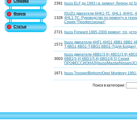
Справка
2391
Isuzu ELF до 1993 г.в. ремонт Легион д2,5/2
ISUZU двигатели 6HK1-TC, 6НL1, 6НН1, 4
Форум
1328
4HL1-TC. Руководство по ремонту и тех
Серия "Профессионал"
Статьи
2721
Isuzu Forward 1985-2000 ремонт, т/о, устр
Isuzu двигатели 4HF1,4HG1,4BB1,6BB1,
1572
T,4BG1,4BG1-T,6BG1,6BG1-T(для Богдан)
Isuzu двигатели 4BB1(3,6) 4BD1(3,9) 4BG1
3003
6BB1(5,4) 6BD1(5,8) 6BG1(6,5) Серия
ПРОФЕССИОНАЛ(Isuzu/Mazda/Nissan/JCB/
1871
Isuzu Trooper/Bighorn/Opel Monterey 1991
Поиск в категории: