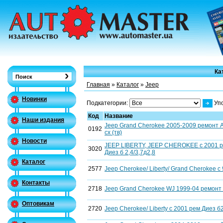
Ка
Главная
»
Каталог
»
Jeep
Новинки
Подкатегории:
Уп
Код
Название
Наши издания
Jeep Grand Cherokee 2005-2009 ремонт Ал
0192
сх (тв)
Новости
JEEP LIBERTY, JEEP CHEROKEE с 2001 рем
3020
Диез б 2,4/3,7д2,8
Каталог
2577
Jeep Cherokee/ Liberty/ Grand Cherokee c
Контакты
2718
Jeep Grand Cherokee WJ 1999-04 ремонт Л
Оптовикам
2720
Jeep Cherokee/ Liberty c 2001 рем Диез б2,