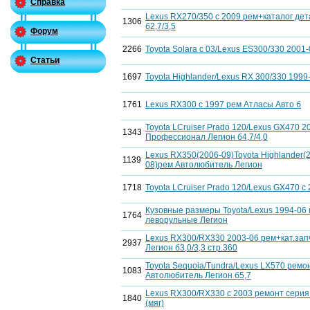
Справка
Lexus RX270/350 c 2009 рем+каталог де
1306
б2,7/3,5
Форум
2266
Toyota Solara c 03/Lexus ES300/330 2001
Статьи
1697
Toyota Highlander/Lexus RX 300/330 1999
1761
Lexus RX300 c 1997 рем Атласы Авто б
Toyota LCruiser Prado 120/Lexus GX470 
1343
Профессионал Легион б4,7/4,0
Lexus RX350(2006-09)Toyota Highlander(2
1139
08)рем Автолюбитель Легион
1718
Toyota LCruiser Prado 120/Lexus GX470 c 
Кузовные размеры Toyota/Lexus 1994-06
1764
леворульные Легион
Lexus RX300/RX330 2003-06 рем+кат.за
2937
Легион б3,0/3,3 стр.360
Toyota Sequoia/Tundra/Lexus LX570 ремо
1083
Автолюбитель Легион б5,7
Lexus RX300/RX330 c 2003 ремонт серия
1840
(мяг)