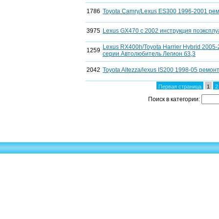
1786
Toyota Camry/Lexus ES300 1996-2001 ремо
3975
Lexus GX470 c 2002 инструкция поэксплу
Lexus RX400h/Toyota Harrier Hybrid 2005
1259
серии Автолюбитель Легион б3,3
2042
Toyota Altezza/lexus IS200 1998-05 ремон
Первая страница
1
2
Поиск в категории: