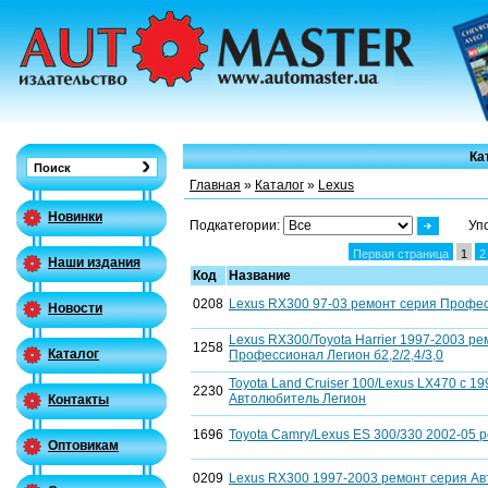
Ка
Главная
»
Каталог
»
Lexus
Новинки
Подкатегории:
Уп
Первая страница
1
2
Наши издания
Код
Название
0208
Lexus RX300 97-03 ремонт серия Професс
Новости
Lexus RX300/Toyota Harrier 1997-2003 р
1258
Каталог
Профессионал Легион б2,2/2,4/3,0
Toyota Land Cruiser 100/Lexus LX470 с 1
2230
Автолюбитель Легион
Контакты
1696
Toyota Camry/Lexus ES 300/330 2002-05 
Оптовикам
0209
Lexus RX300 1997-2003 ремонт серия Ав