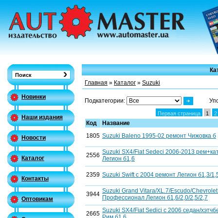
Ка
Главная
»
Каталог
»
Suzuki
Новинки
Подкатегории:
Уп
Первая страница
1
2
Наши издания
Код
Название
1805
Suzuki Baleno 1995-02 ремонт Чижовка б
Новости
Suzuki SX4/Fiat Sedeci 2006-2013 рем+к
2556
Каталог
Легион б1,6
2359
Suzuki Swift c 2004 ремонт Легион б1,3/1,
Контакты
Suzuki Grand Vitara/XL.7/Escudo/Chevrole
3944
Профессионал Легион б1,6/2,0/2,5/2,7
Оптовикам
Suzuki SX4/Fiat Sedici с 2006 седан/хэтч
2665
Рим б1,6