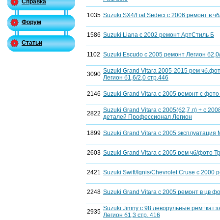
Справка
1035
Suzuki SX4/Fiat Sedeci с 2006 ремонт в ч
Форум
1586
Suzuki Liana с 2002 ремонт АртСтиль Б
Статьи
1102
Suzuki Escudo с 2005 ремонт Легион б2,0/
Suzuki Grand Vitara 2005-2015 рем чб.ф
3090
Легион б1,6/2,0 стр,446
2146
Suzuki Grand Vitara с 2005 ремонт с фото
Suzuki Grand Vitara с 2005(б2,7 л) + с 20
2822
деталей Профессионал Легион
1899
Suzuki Grand Vitara c 2005 эксплуатация 
2603
Suzuki Grand Vitara с 2005 рем чб/фото Т
2421
Suzuki Swift/Ignis/Chevrolet Cruse с 2000 
2248
Suzuki Grand Vitara с 2005 ремонт в цв ф
Suzuki Jimny с 98 леворульные рем+кат
2935
Легион б1,3 стр. 416