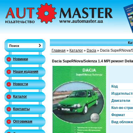
Ка
Главная
»
Каталог
»
Dacia
» Dacia SupeRNova/So
Новинки
Dacia SupeRNova/Solenza 1.4 MPI ремонт Deli
Наши издания
Новости
Код
Издательст
Каталог
Двигатели
Кол-во стра
Контакты
Формат
Оптовикам
Вид обложк