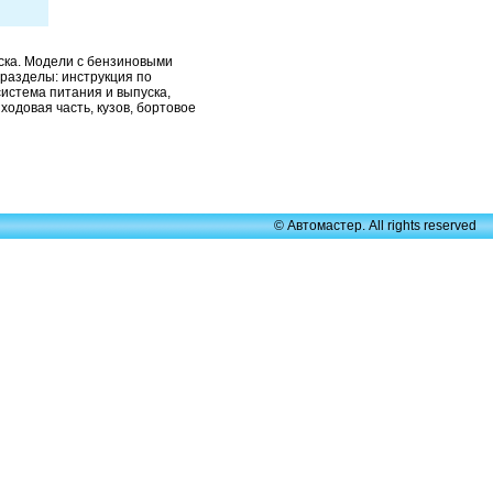
ска. Модели с бензиновыми
ли разделы: инструкция по
истема питания и выпуска,
одовая часть, кузов, бортовое
© Автомастер. All rights reserved