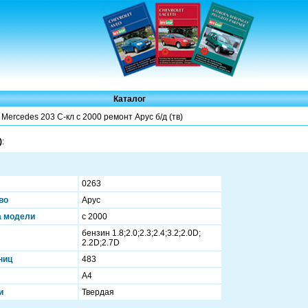
Каталог
 Mercedes 203 C-кл с 2000 ремонт Арус б/д (тв)
)
:
0263
во
Арус
а модели
с 2000
бензин 1.8;2.0;2.3;2.4;3.2;2.0D;
2.2D;2.7D
ниц
483
А4
и
Твердая