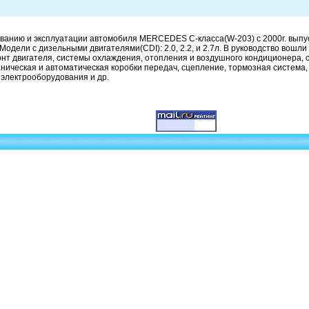
иванию и эксплуатации автомобиля MERCEDES С-класса(W-203) с 2000г. выпу
MG). Модели с дизельными двигателями(CDI): 2.0, 2.2, и 2.7л. В руководство вош
онт двигателя, системы охлаждения, отопления и воздушного кондиционера, с
ическая и автоматическая коробки передач, сцепление, тормозная система, х
электрооборудования и др.