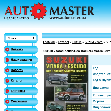
Главная
»
Каталог
»
Suzuki
»
Suzuki Vitara
» Suz
Новинки
Suzuki Vitara/Escudo/Geo Tracker&Mazda Levan
Наши издания
Код
Новости
Издательст
Год выпуск
Каталог
Двигатели
Контакты
Кол-во стра
Формат
Оптовикам
Вид обложк