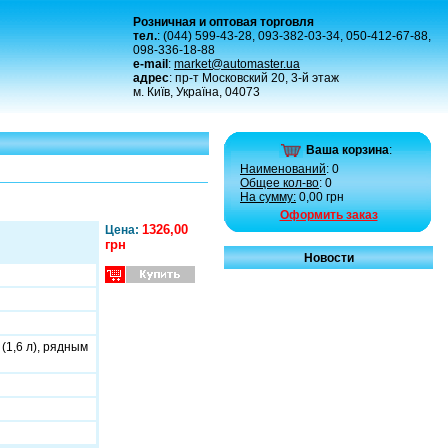
Розничная и оптовая торговля
тел.
: (044) 599-43-28, 093-382-03-34, 050-412-67-88,
098-336-18-88
e-mail
:
market@automaster.ua
адрес
: пр-т Московский 20, 3-й этаж
м. Київ, Україна, 04073
Ваша корзина
:
Наименований
: 0
Общее кол-во
: 0
На сумму:
0,00 грн
Оформить заказ
1326,00
Цена:
грн
Новости
(1,6 л), рядным