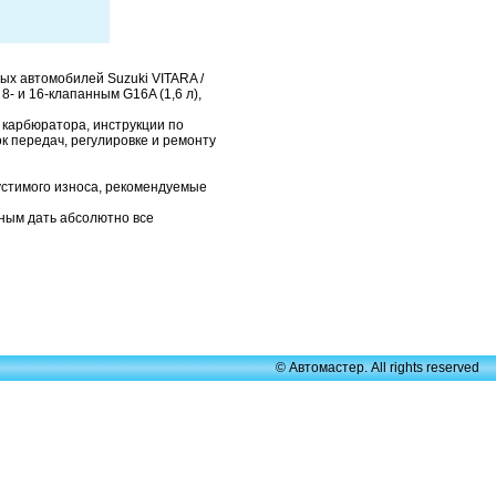
ых автомобилей Suzuki VITARA /
- и 16-клапанным G16A (1,6 л),
 карбюратора, инструкции по
к передач, регулировке и ремонту
устимого износа, рекомендуемые
жным дать абсолютно все
© Автомастер. All rights reserved