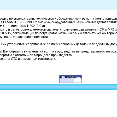
цедур по эксплуатации, техническому обслуживанию и ремонту полноприводн
LEVANTE 1988-1998 гг. выпуска, оборудованных бензиновыми двигателями: 8
м 6-цилиндровым H20A (2,0 л).
нту и регулировке элементов системы управления двигателями (CFI и MFI) и
и ABS, рекомендации по регулировке механических и автоматических коробо
улевого управления и подвески.
 их устранения, сопрягаемые размеры основных деталей и пределы их доп
 Вас обратить внимание на то, что в руководстве не представляется возмо
вергаться автомобили в процессе производства.
сонала СТО и ремонтных мастерских.