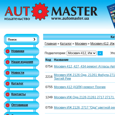
Ка
Главная
»
Каталог
»
Москвич
»
Москвич 412, Иж
Новинки
Подкатегории:
Уп
Код
Название
Наши издания
0754
Москвич 412, 427, 434 ремонт Атласы Ав
Новости
Москвич ИЖ 2126 Ода, 21261 Фабула,271
2216
Третий Рим
Каталог
0755
Москвич 412 (АЗЛК) ремонт Пончик
Контакты
1249
Москвич ИЖ Ода 2126,21261,2717,27171
Оптовикам
0759
Москвич ИЖ 2126, 2717 "Ода" цветной ре