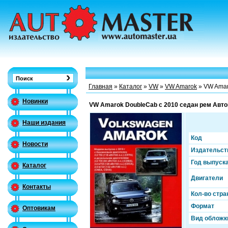
Главная
»
Каталог
»
VW
»
VW Amarok
» VW Amar
Новинки
VW Amarok DoubleCab c 2010 седан рем Авто
Наши издания
Код
Новости
Издательст
Год выпуск
Каталог
Двигатели
Контакты
Кол-во стра
Формат
Оптовикам
Вид обложк