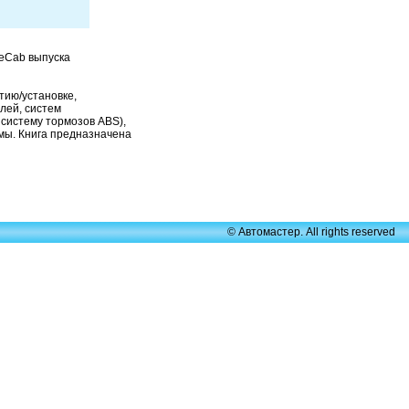
eCab выпуска
тию/установке,
лей, систем
 систему тормозов ABS),
емы. Книга предназначена
© Автомастер. All rights reserved