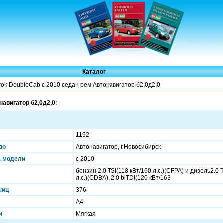
Каталог
ok DoubleCab c 2010 седан рем Автонавигатор б2,0д2,0
навигатор б2,0д2,0
:
1192
во
Автонавигатор, г.Новосибирск
а модели
c 2010
бензин 2.0 TSI(118 кВт/160 л.с.)(CFPA) и дизель2.0 
л.с.)(CDBA), 2.0 biTDI(120 кВт/163
ниц
376
А4
и
Мягкая