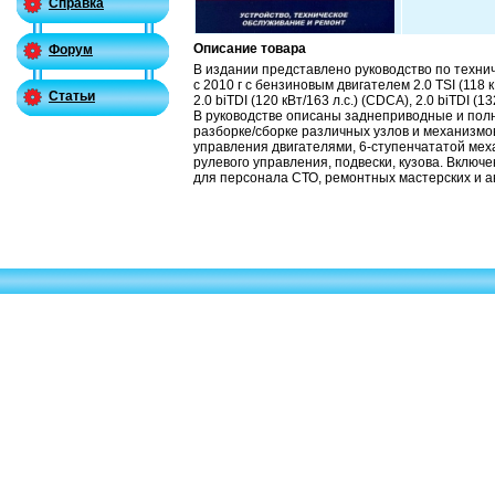
Справка
Описание товара
Форум
В издании представлено руководство по тех
с 2010 г с бензиновым двигателем 2.0 TSI (118 к
Статьи
2.0 biTDI (120 кВт/163 л.с.) (CDCA), 2.0 biTDI (1
В руководстве описаны заднеприводные и пол
разборке/сборке различных узлов и механизмо
управления двигателями, 6-ступенчататой мех
рулевого управления, подвески, кузова. Вклю
для персонала СТО, ремонтных мастерских и а