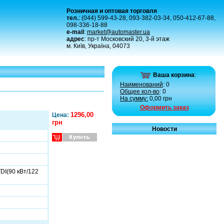
Розничная и оптовая торговля
тел.
: (044) 599-43-28, 093-382-03-34, 050-412-67-88,
098-336-18-88
e-mail
:
market@automaster.ua
адрес
: пр-т Московский 20, 3-й этаж
м. Київ, Україна, 04073
Ваша корзина
:
Наименований
: 0
Общее кол-во
: 0
На сумму:
0,00 грн
Оформить заказ
1296,00
Цена:
грн
Новости
TDI(90 кВт/122