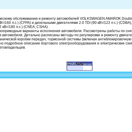
ническому обслуживанию и ремонту автомобилей VOLKSWAGEN AMAROK Doubl
Вт/160 л.с.) (CFPA) и дизельными двигателями 2.0 TDI (90 кВт/122 л.с.) (CDBA),
32 кВт/180 л.с.) (CNEA, CSHA).
ноприводные варианты исполнения автомобиля. Рассмотрены работы по сня
в автомобиля. Детально расписаны методы по регулировке и ремонту двигате
анической коробки передач, тормозной системы (включая антиблокировочную
чено подробное описание бортового электрооборудования и электрические сх
втовладельцев.