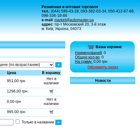
Розничная и оптовая торговля
тел.
: (044) 599-43-28, 093-382-03-34, 050-412-67-88,
098-336-18-88
e-mail
:
market@automaster.ua
адрес
: пр-т Московский 20, 3-й этаж
м. Київ, Україна, 04073
Ваша корзина
:
Наименований
: 0
Общее кол-во
: 0
На сумму:
0,00 грн
Оформить заказ
Цена
В корзину
Нет в
Новости
951,00 грн
наличии
1296,00 грн
Нет в
0,00 грн
наличии
995,00 грн
Только в названии