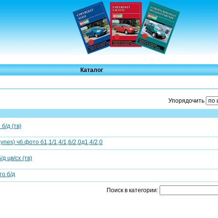
Каталог
Упорядочить
б/д (тв)
es) чб.фото б1,1/1,4/1,6/2,0д1,4/2,0
д цв/сх (тв)
то б/д
Поиск в категории: