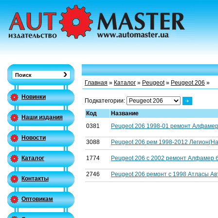
Главная
»
Каталог
»
Peugeot
»
Peugeot 206
»
Новинки
Подкатегории:
Код
Название
Наши издания
0381
Peugeot 206 1998-01 ремонт Алфамер 
Новости
3088
Peugeot 206 рем 1998-2012 Легион(Hayn
1774
Peugeot 206 с 2002 ремонт Алфамер б/
Каталог
2746
Peugeot 206 ремонт с 1998 Атласы Ав
Контакты
Оптовикам