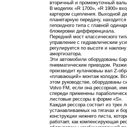
вторичный и промежуточный валы
В моделях «R 1700», «R 1900» вх
картером сцепления. Выходной д
планетарную передачу, находится
гипоидного типа с главной одина
блокировки дифференциала.
Передний мост классического тип
управление с гидравлическим уси
регулируется по высоте и наклон
амортизатора.
Эти автомобили оборудованы ба
пневматическим приводом. Разжи
производит кулачковыы вал Z-обр
«плавающий» монтаж колодок. Вс
этом руководстве, оборудованы 
Volvo FM, если она рессорная, им
спереди применены параболически
листовые рессоры в форме «S».
Каждая рессора состоит из трех л
устанавливаемых на тягачах и бо
конструкции нижнего листа, кото
работает, как компенсирующая ре