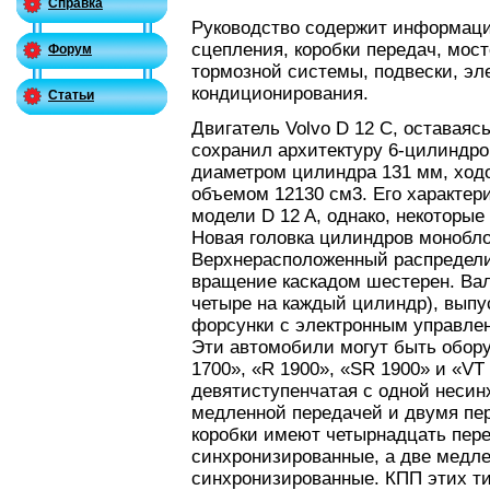
Справка
Руководство содержит информаци
сцепления, коробки передач, мост
Форум
тормозной системы, подвески, эл
кондиционирования.
Статьи
Двигатель Volvo D 12 C, оставая
сохранил архитектуру 6-цилиндров
диаметром цилиндра 131 мм, ход
объемом 12130 см3. Его характер
модели D 12 A, однако, некоторые
Новая головка цилиндров монобло
Верхнерасположенный распредели
вращение каскадом шестерен. Вал
четыре на каждый цилиндр), выпус
форсунки с электронным управле
Эти автомобили могут быть обор
1700», «R 1900», «SR 1900» и «VT
девятиступенчатая с одной несин
медленной передачей и двумя пер
коробки имеют четырнадцать пере
синхронизированные, а две медле
синхронизированные. КПП этих ти