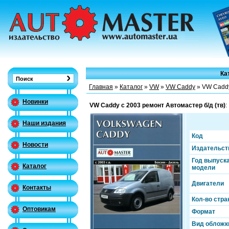
Ка
Главная
»
Каталог
»
VW
»
VW Caddy
» VW Caddy
Новинки
VW Caddy c 2003 ремонт Автомастер б/д (тв)
:
Наши издания
Код
Новости
Издательст
Год выпуск
Каталог
модели
Двигатели
Контакты
Кол-во стра
Оптовикам
Формат
Вид обложк