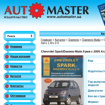
Ка
Главная
»
Каталог
»
Daewoo
»
Daewoo Matiz
» C
Авто 1.8/1.0 б
Новинки
Chevrolet Spark/Daewoo Matis II рем c 2005 Ат
Наши издания
Код
Новости
Издательст
Каталог
Год выпуск
модели
Контакты
Двигатели
Оптовикам
Кол-во стра
Формат