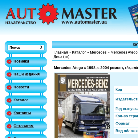
Ка
Главная
»
Каталог
»
Mercedes
»
Mercedes Atego
Диез (тв)
Новинки
Mercedes Atego c 1998, c 2004 ремонт, т/о, эл/
Наши издания
Новости
Код
Издательст
Каталог
Год выпуск
Контакты
Кол-во стра
Формат
Оптовикам
Вид обложк