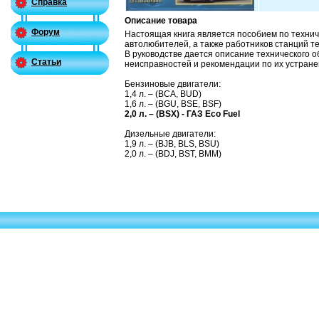
Справка
Описание товара
Форум
Настоящая книга является пособием по технич
автолюбителей, а также работников станций т
В руководстве дается описание технического 
Статьи
неисправностей и рекомендации по их устранен
Бензиновые двигатели:
1,4 л. – (BCA, BUD)
1,6 л. – (BGU, BSE, BSF)
2,0 л. – (
BSX) - ГАЗ
Eco Fuel
Дизельные двигатели:
1,9 л. – (BJB, BLS, BSU)
2,0 л. – (BDJ, BST, BMM)