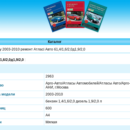
Каталог
2003-2010 ремонт Атласі Авто б1,4/1,6/2,0д1,9/2,0
,6/2,0д1,9/2,0
:
2963
Арго-Авто/Атласы Автомобилей/Атласы Авто/Арго-
во
АНИ, г.Москва
а модели
2003-2010
бензин 1,4/1,6/2,0 дизель 1,9/2,0 л
ниц
600
А4
и
Мягкая