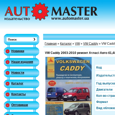
Главная
»
Каталог
»
VW
»
VW Caddy
» VW Caddy 
Новинки
VW Caddy 2003-2010 ремонт Атласі Авто б1,4/1
Наши издания
Код
Новости
Издательст
Год выпуск
Каталог
Двигатели
Контакты
Кол-во стра
Формат
Оптовикам
Вид обложк