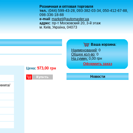
Розничная и оптовая торговля
тел.
: (044) 599-43-28, 093-382-03-34, 050-412-67-88,
098-336-18-88
e-mail
:
market@automaster.ua
адрес
: пр-т Московский 20, 3-й этаж
м. Київ, Україна, 04073
Ваша корзина
:
Наименований
: 0
Общее кол-во
: 0
На сумму:
0,00 грн
Оформить заказ
973,00 грн
Цена:
Новости
книга/